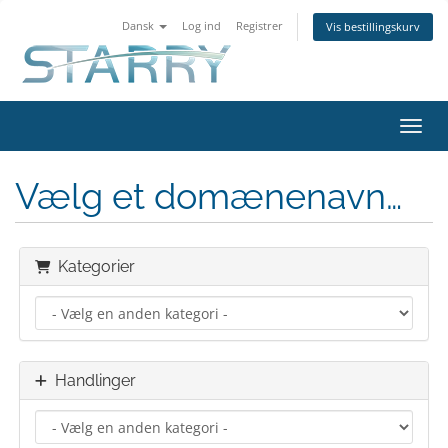
Dansk
Log ind
Registrer
Vis bestillingskurv
Skift
Vælg et domænenavn…
Kategorier
Handlinger