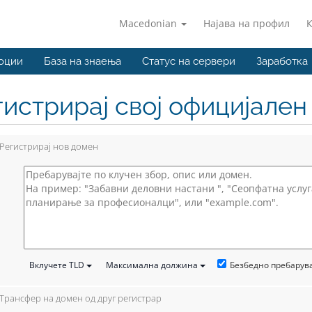
Macedonian
Најава на профил
оции
База на знаења
Статус на сервери
Заработка
гистрирај свој официјале
Регистрирај нов домен
Безбедно пребару
Вклучете TLD
Максимална должина
Трансфер на домен од друг регистрар