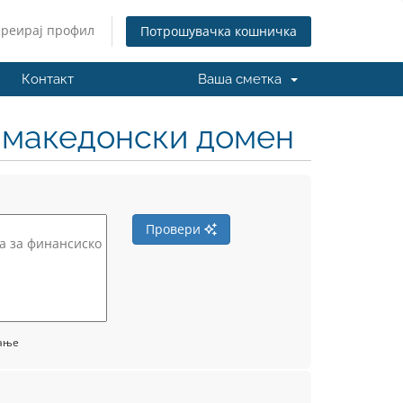
Креирај профил
Потрошувачка кошничка
Контакт
Ваша сметка
н македонски домен
Провери
вање