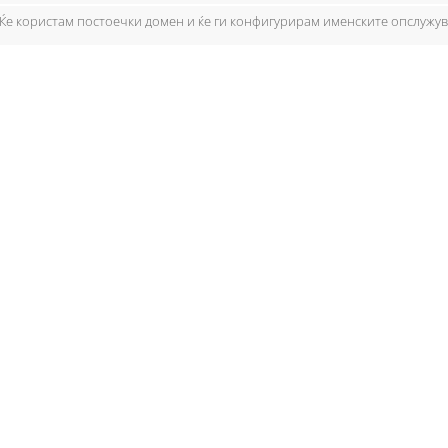
Ќе користам постоечки домен и ќе ги конфигурирам именските опслужу